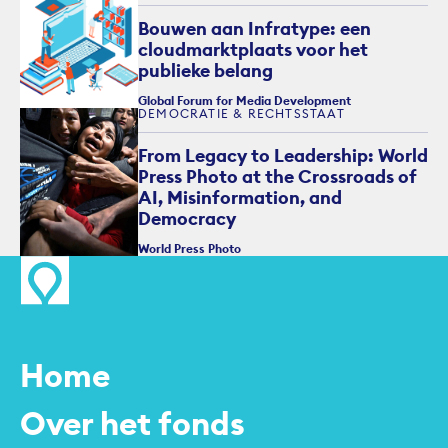
Bouwen aan Infratype: een
cloudmarktplaats voor het
publieke belang
Global Forum for Media Development
DEMOCRATIE & RECHTSSTAAT
From Legacy to Leadership: World
Press Photo at the Crossroads of
AI, Misinformation, and
Democracy
World Press Photo
Home
Over het fonds