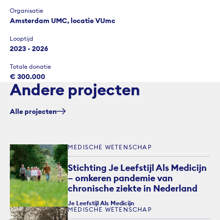
Organisatie
Amsterdam UMC, locatie VUmc
Looptijd
2023 - 2026
Totale donatie
€ 300.000
Andere projecten
Alle projecten
MEDISCHE WETENSCHAP
Stichting Je Leefstijl Als Medicijn
– omkeren pandemie van
chronische ziekte in Nederland
Je Leefstijl Als Medicijn
MEDISCHE WETENSCHAP