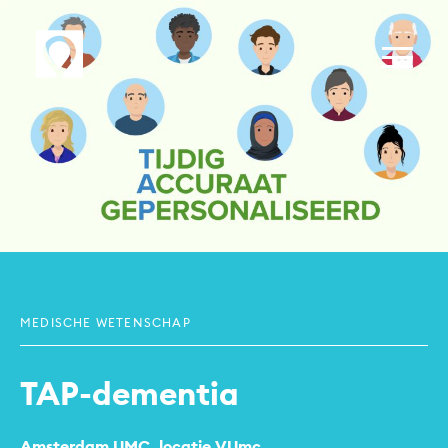
MEDISCHE WETENSCHAP
TAP-dementia
Amsterdam UMC, locatie VUmc