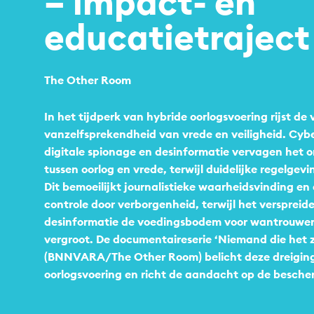
– impact- en
educatie­traject
The Other Room
In het tijdperk van hybride oorlogsvoering rijst de
vanzelfsprekendheid van vrede en veiligheid. Cyb
digitale spionage en desinformatie vervagen het 
tussen oorlog en vrede, terwijl duidelijke regelgev
Dit bemoeilijkt journalistieke waarheidsvinding e
controle door verborgenheid, terwijl het verspreid
desinformatie de voedingsbodem voor wantrouwen e
vergroot. De documentaireserie ‘Niemand die het z
(BNNVARA/The Other Room) belicht deze dreigin
oorlogsvoering en richt de aandacht op de besch