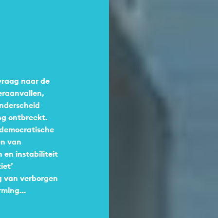
 vraag naar de
eraanvallen,
onderscheid
ing ontbreekt.
n democratische
en van
n instabiliteit
iet’
g van verborgen
erming…